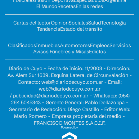
El Mundo
Recetas
En las redes
Cartas del lector
Opinion
Sociales
Salud
Tecnología
Tendencia
Estado del tránsito
Clasificados
Inmuebles
Automotores
Empleos
Servicios
Avisos Fúnebres y Misas
Edictos
Diario de Cuyo - Fecha de Inicio: 11/2003 - Dirección:
Av. Alem Sur 1639. Esquina Lateral de Circunvalación -
Contacto:
web@diariodecuyo.com.ar
- Email:
web@diariodecuyo.com.ar
/
publicidad@diariodecuyo.com.ar
-
Whatsapp: (054)
264 5045343 - Gerente General: Pablo Dellazoppa -
Secretario de Redacción: Diego Castillo - Editor Web:
Mario Romero - Empresa propietaria del medio -
FRANCISCO MONTES S.A.C.I.F.