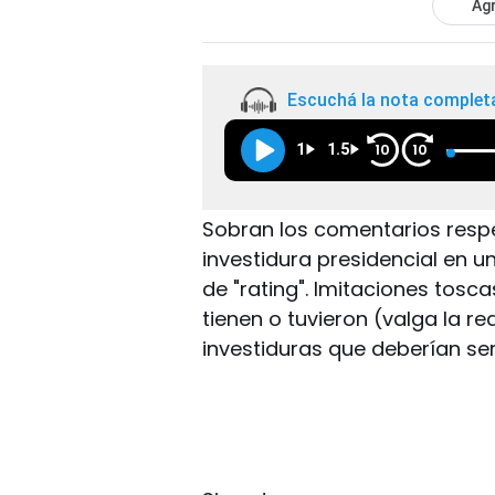
Agr
Escuchá la nota complet
1
1.5
10
10
Sobran los comentarios respec
investidura presidencial en 
de "rating". Imitaciones tos
tienen o tuvieron (valga la r
investiduras que deberían se