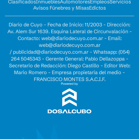
Clasificados
Inmuebles
Automotores
Empleos
Servicios
Avisos Fúnebres y Misas
Edictos
Diario de Cuyo - Fecha de Inicio: 11/2003 - Dirección:
Av. Alem Sur 1639. Esquina Lateral de Circunvalación -
Contacto:
web@diariodecuyo.com.ar
- Email:
web@diariodecuyo.com.ar
/
publicidad@diariodecuyo.com.ar
-
Whatsapp: (054)
264 5045343 - Gerente General: Pablo Dellazoppa -
Secretario de Redacción: Diego Castillo - Editor Web:
Mario Romero - Empresa propietaria del medio -
FRANCISCO MONTES S.A.C.I.F.