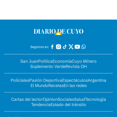
Seguinos en:
San Juan
Política
Economía
Cuyo Minero
Suplemento Verde
Revista OH
Policiales
Pasión Deportiva
Espectáculos
Argentina
El Mundo
Recetas
En las redes
Cartas del lector
Opinion
Sociales
Salud
Tecnología
Tendencia
Estado del tránsito