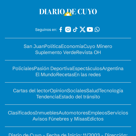
Seguinos en:
San Juan
Política
Economía
Cuyo Minero
Suplemento Verde
Revista OH
Policiales
Pasión Deportiva
Espectáculos
Argentina
El Mundo
Recetas
En las redes
Cartas del lector
Opinion
Sociales
Salud
Tecnología
Tendencia
Estado del tránsito
Clasificados
Inmuebles
Automotores
Empleos
Servicios
Avisos Fúnebres y Misas
Edictos
Diario de Cuyo - Fecha de Inicio: 11/2003 - Dirección: