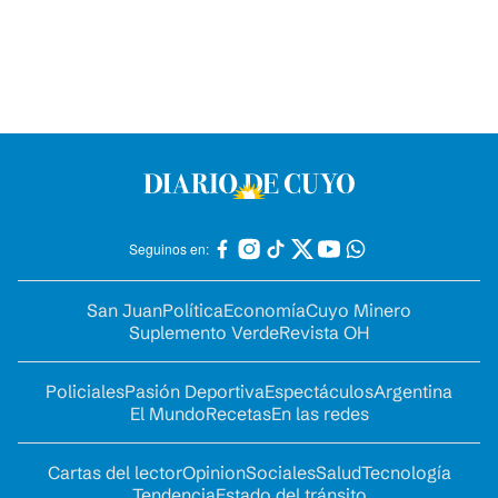
Seguinos en:
San Juan
Política
Economía
Cuyo Minero
Suplemento Verde
Revista OH
Policiales
Pasión Deportiva
Espectáculos
Argentina
El Mundo
Recetas
En las redes
Cartas del lector
Opinion
Sociales
Salud
Tecnología
Tendencia
Estado del tránsito