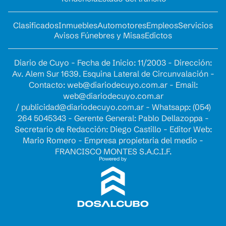
Clasificados
Inmuebles
Automotores
Empleos
Servicios
Avisos Fúnebres y Misas
Edictos
Diario de Cuyo - Fecha de Inicio: 11/2003 - Dirección:
Av. Alem Sur 1639. Esquina Lateral de Circunvalación -
Contacto:
web@diariodecuyo.com.ar
- Email:
web@diariodecuyo.com.ar
/
publicidad@diariodecuyo.com.ar
-
Whatsapp: (054)
264 5045343 - Gerente General: Pablo Dellazoppa -
Secretario de Redacción: Diego Castillo - Editor Web:
Mario Romero - Empresa propietaria del medio -
FRANCISCO MONTES S.A.C.I.F.