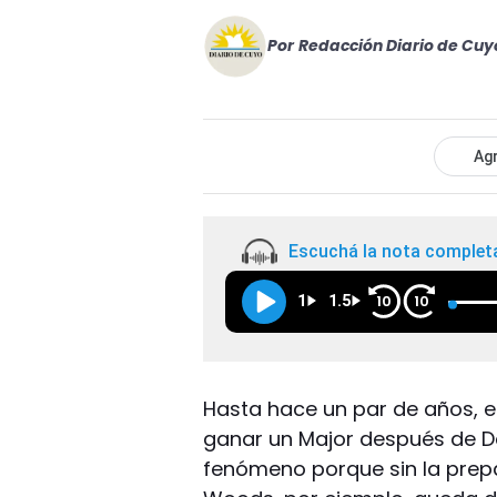
Por
Redacción Diario de Cuy
Agr
Escuchá la nota complet
1
1.5
10
10
Hasta hace un par de años, 
ganar un Major después de De
fenómeno porque sin la prepa