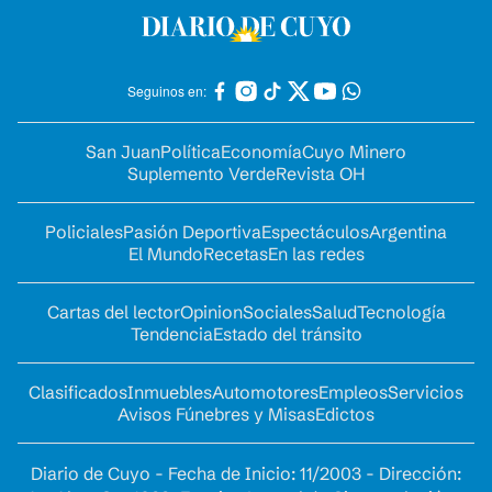
Seguinos en:
San Juan
Política
Economía
Cuyo Minero
Suplemento Verde
Revista OH
Policiales
Pasión Deportiva
Espectáculos
Argentina
El Mundo
Recetas
En las redes
Cartas del lector
Opinion
Sociales
Salud
Tecnología
Tendencia
Estado del tránsito
Clasificados
Inmuebles
Automotores
Empleos
Servicios
Avisos Fúnebres y Misas
Edictos
Diario de Cuyo - Fecha de Inicio: 11/2003 - Dirección: