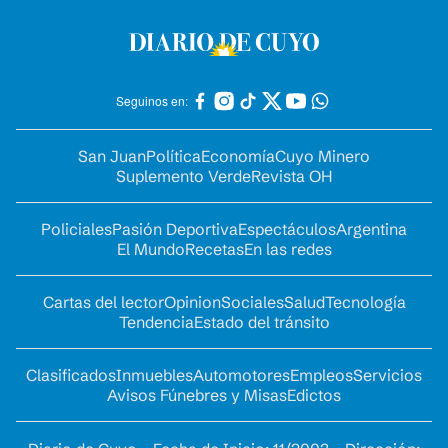
Seguinos en:
San Juan
Política
Economía
Cuyo Minero
Suplemento Verde
Revista OH
Policiales
Pasión Deportiva
Espectáculos
Argentina
El Mundo
Recetas
En las redes
Cartas del lector
Opinion
Sociales
Salud
Tecnología
Tendencia
Estado del tránsito
Clasificados
Inmuebles
Automotores
Empleos
Servicios
Avisos Fúnebres y Misas
Edictos