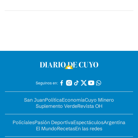
Seguinos en:
San Juan
Política
Economía
Cuyo Minero
Suplemento Verde
Revista OH
Policiales
Pasión Deportiva
Espectáculos
Argentina
El Mundo
Recetas
En las redes