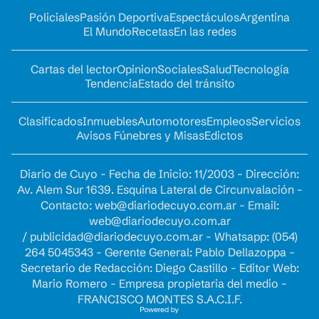
Policiales
Pasión Deportiva
Espectáculos
Argentina
El Mundo
Recetas
En las redes
Cartas del lector
Opinion
Sociales
Salud
Tecnología
Tendencia
Estado del tránsito
Clasificados
Inmuebles
Automotores
Empleos
Servicios
Avisos Fúnebres y Misas
Edictos
Diario de Cuyo - Fecha de Inicio: 11/2003 - Dirección:
Av. Alem Sur 1639. Esquina Lateral de Circunvalación -
Contacto:
web@diariodecuyo.com.ar
- Email:
web@diariodecuyo.com.ar
/
publicidad@diariodecuyo.com.ar
-
Whatsapp: (054)
264 5045343 - Gerente General: Pablo Dellazoppa -
Secretario de Redacción: Diego Castillo - Editor Web:
Mario Romero - Empresa propietaria del medio -
FRANCISCO MONTES S.A.C.I.F.