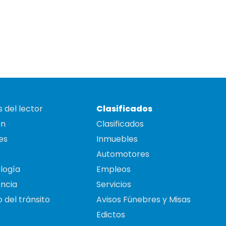
 del lector
Clasificados
on
Clasificados
es
Inmuebles
Automotores
logía
Empleos
ncia
Servicios
 del tránsito
Avisos Fúnebres y Misas
Edictos