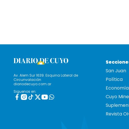
Seccione
San Juan
Av. Alem Sur 1639. Esquina Lateral de
Política
Circunvalación
diariodecuyo.com.ar
Economía
Siguenos en:
Cuyo Mine
Suplemen
Revista O