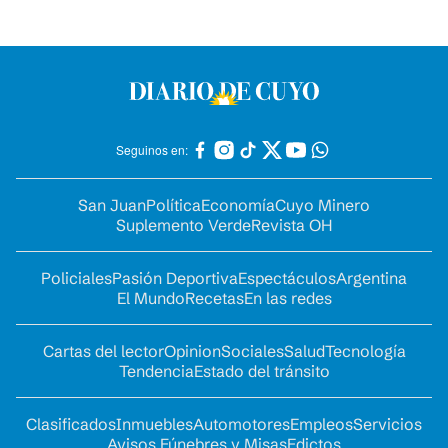
Seguinos en:
San Juan
Política
Economía
Cuyo Minero
Suplemento Verde
Revista OH
Policiales
Pasión Deportiva
Espectáculos
Argentina
El Mundo
Recetas
En las redes
Cartas del lector
Opinion
Sociales
Salud
Tecnología
Tendencia
Estado del tránsito
Clasificados
Inmuebles
Automotores
Empleos
Servicios
Avisos Fúnebres y Misas
Edictos