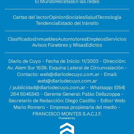
El Mundo
Recetas
En las redes
Cartas del lector
Opinion
Sociales
Salud
Tecnología
Tendencia
Estado del tránsito
Clasificados
Inmuebles
Automotores
Empleos
Servicios
Avisos Fúnebres y Misas
Edictos
Diario de Cuyo - Fecha de Inicio: 11/2003 - Dirección:
Av. Alem Sur 1639. Esquina Lateral de Circunvalación -
Contacto:
web@diariodecuyo.com.ar
- Email:
web@diariodecuyo.com.ar
/
publicidad@diariodecuyo.com.ar
-
Whatsapp: (054)
264 5045343 - Gerente General: Pablo Dellazoppa -
Secretario de Redacción: Diego Castillo - Editor Web:
Mario Romero - Empresa propietaria del medio -
FRANCISCO MONTES S.A.C.I.F.