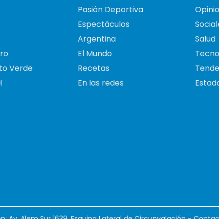
Pasión Deportiva
Opini
Espectáculos
Social
Argentina
Salud
ro
El Mundo
Tecno
to Verde
Recetas
Tende
H
En las redes
Estado
ión: Av. Alem Sur 1639. Esquina Lateral de Circunvalación - Contac