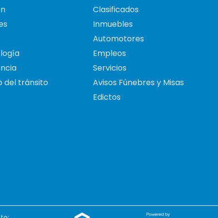
on
Clasificados
es
Inmuebles
Automotores
logía
Empleos
ncia
Servicios
 del tránsito
Avisos Fúnebres y Misas
Edictos
to: