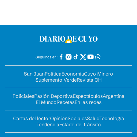
Seguinos en:
San Juan
Política
Economía
Cuyo Minero
Suplemento Verde
Revista OH
Policiales
Pasión Deportiva
Espectáculos
Argentina
El Mundo
Recetas
En las redes
Cartas del lector
Opinion
Sociales
Salud
Tecnología
Tendencia
Estado del tránsito