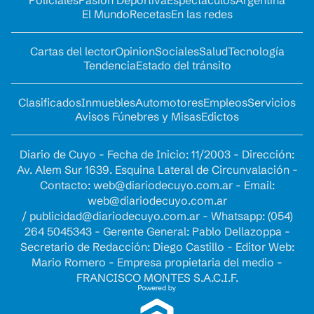
El Mundo
Recetas
En las redes
Cartas del lector
Opinion
Sociales
Salud
Tecnología
Tendencia
Estado del tránsito
Clasificados
Inmuebles
Automotores
Empleos
Servicios
Avisos Fúnebres y Misas
Edictos
Diario de Cuyo - Fecha de Inicio: 11/2003 - Dirección:
Av. Alem Sur 1639. Esquina Lateral de Circunvalación -
Contacto:
web@diariodecuyo.com.ar
- Email:
web@diariodecuyo.com.ar
/
publicidad@diariodecuyo.com.ar
-
Whatsapp: (054)
264 5045343 - Gerente General: Pablo Dellazoppa -
Secretario de Redacción: Diego Castillo - Editor Web:
Mario Romero - Empresa propietaria del medio -
FRANCISCO MONTES S.A.C.I.F.