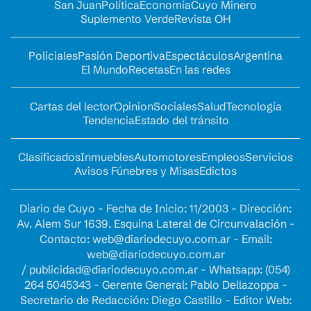
San Juan
Política
Economía
Cuyo Minero
Suplemento Verde
Revista OH
Policiales
Pasión Deportiva
Espectáculos
Argentina
El Mundo
Recetas
En las redes
Cartas del lector
Opinion
Sociales
Salud
Tecnología
Tendencia
Estado del tránsito
Clasificados
Inmuebles
Automotores
Empleos
Servicios
Avisos Fúnebres y Misas
Edictos
Diario de Cuyo - Fecha de Inicio: 11/2003 - Dirección:
Av. Alem Sur 1639. Esquina Lateral de Circunvalación -
Contacto:
web@diariodecuyo.com.ar
- Email:
web@diariodecuyo.com.ar
/
publicidad@diariodecuyo.com.ar
-
Whatsapp: (054)
264 5045343 - Gerente General: Pablo Dellazoppa -
Secretario de Redacción: Diego Castillo - Editor Web: