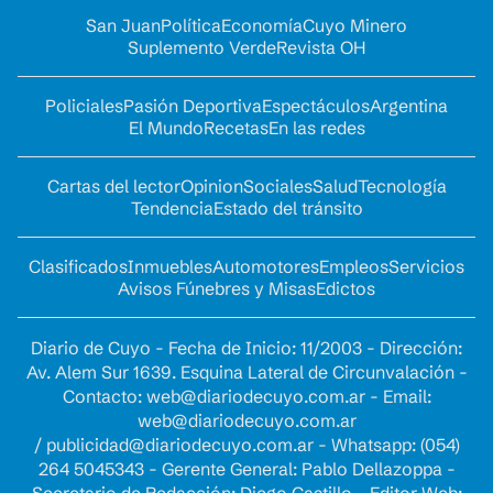
San Juan
Política
Economía
Cuyo Minero
Suplemento Verde
Revista OH
Policiales
Pasión Deportiva
Espectáculos
Argentina
El Mundo
Recetas
En las redes
Cartas del lector
Opinion
Sociales
Salud
Tecnología
Tendencia
Estado del tránsito
Clasificados
Inmuebles
Automotores
Empleos
Servicios
Avisos Fúnebres y Misas
Edictos
Diario de Cuyo - Fecha de Inicio: 11/2003 - Dirección:
Av. Alem Sur 1639. Esquina Lateral de Circunvalación -
Contacto:
web@diariodecuyo.com.ar
- Email:
web@diariodecuyo.com.ar
/
publicidad@diariodecuyo.com.ar
-
Whatsapp: (054)
264 5045343 - Gerente General: Pablo Dellazoppa -
Secretario de Redacción: Diego Castillo - Editor Web: