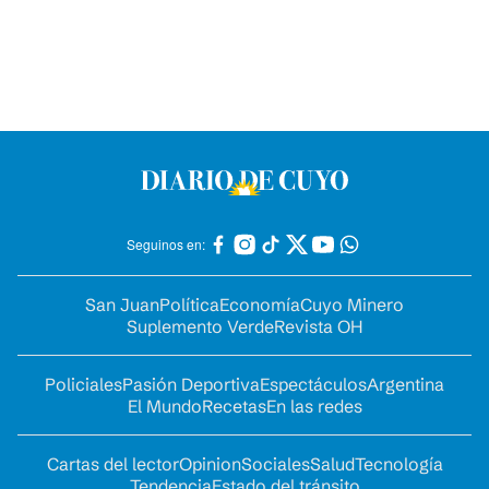
Seguinos en:
San Juan
Política
Economía
Cuyo Minero
Suplemento Verde
Revista OH
Policiales
Pasión Deportiva
Espectáculos
Argentina
El Mundo
Recetas
En las redes
Cartas del lector
Opinion
Sociales
Salud
Tecnología
Tendencia
Estado del tránsito