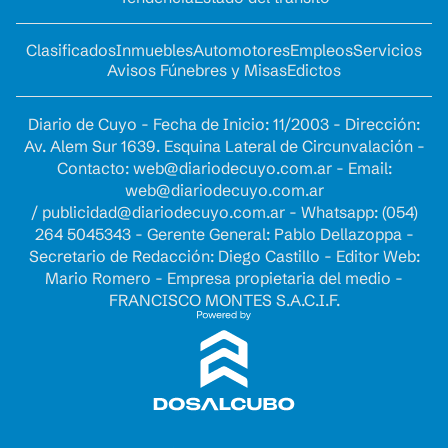
Clasificados
Inmuebles
Automotores
Empleos
Servicios
Avisos Fúnebres y Misas
Edictos
Diario de Cuyo - Fecha de Inicio: 11/2003 - Dirección:
Av. Alem Sur 1639. Esquina Lateral de Circunvalación -
Contacto:
web@diariodecuyo.com.ar
- Email:
web@diariodecuyo.com.ar
/
publicidad@diariodecuyo.com.ar
-
Whatsapp: (054)
264 5045343 - Gerente General: Pablo Dellazoppa -
Secretario de Redacción: Diego Castillo - Editor Web:
Mario Romero - Empresa propietaria del medio -
FRANCISCO MONTES S.A.C.I.F.