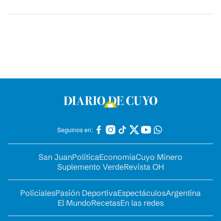
Seguinos en:
San Juan
Política
Economía
Cuyo Minero
Suplemento Verde
Revista OH
Policiales
Pasión Deportiva
Espectáculos
Argentina
El Mundo
Recetas
En las redes