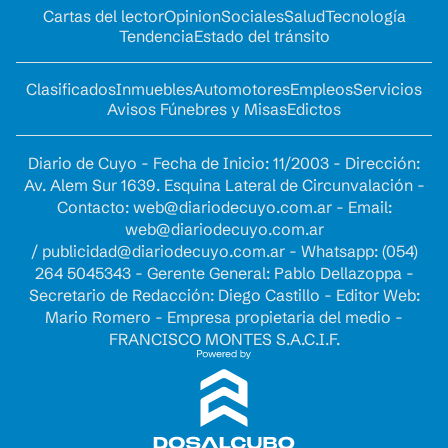
Cartas del lector
Opinion
Sociales
Salud
Tecnología
Tendencia
Estado del tránsito
Clasificados
Inmuebles
Automotores
Empleos
Servicios
Avisos Fúnebres y Misas
Edictos
Diario de Cuyo - Fecha de Inicio: 11/2003 - Dirección:
Av. Alem Sur 1639. Esquina Lateral de Circunvalación -
Contacto:
web@diariodecuyo.com.ar
- Email:
web@diariodecuyo.com.ar
/
publicidad@diariodecuyo.com.ar
-
Whatsapp: (054)
264 5045343 - Gerente General: Pablo Dellazoppa -
Secretario de Redacción: Diego Castillo - Editor Web:
Mario Romero - Empresa propietaria del medio -
FRANCISCO MONTES S.A.C.I.F.