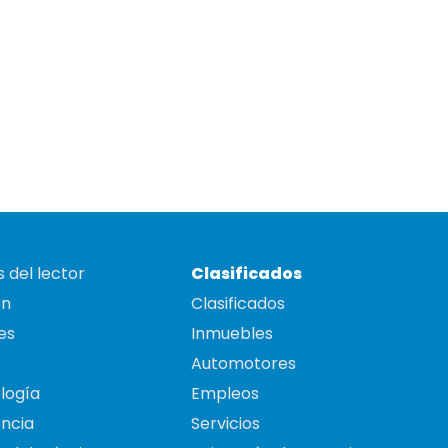
 del lector
Clasificados
on
Clasificados
es
Inmuebles
Automotores
logía
Empleos
ncia
Servicios