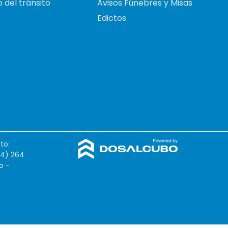
 del tránsito
Avisos Fúnebres y Misas
Edictos
to:
54) 264
o -