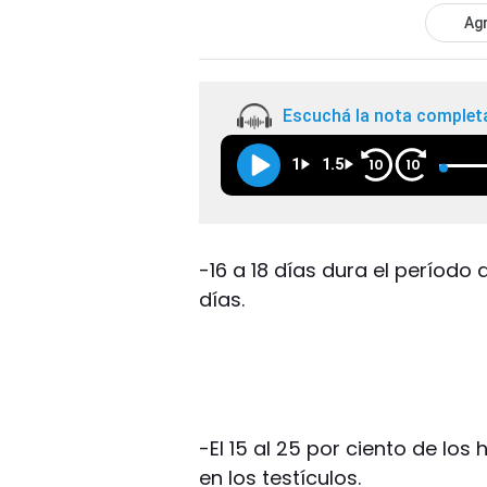
Agr
Escuchá la nota complet
1
1.5
10
10
-16 a 18 días dura el período
días.
-El 15 al 25 por ciento de lo
en los testículos.