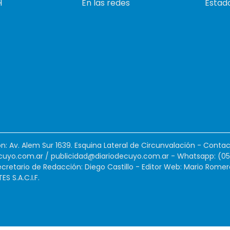
H
En las redes
Estado
ión: Av. Alem Sur 1639. Esquina Lateral de Circunvalación - Contac
cuyo.com.ar
/
publicidad@diariodecuyo.com.ar
-
Whatsapp: (0
cretario de Redacción: Diego Castillo - Editor Web: Mario Romer
 S.A.C.I.F.