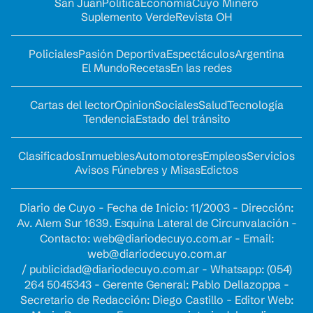
San Juan
Política
Economía
Cuyo Minero
Suplemento Verde
Revista OH
Policiales
Pasión Deportiva
Espectáculos
Argentina
El Mundo
Recetas
En las redes
Cartas del lector
Opinion
Sociales
Salud
Tecnología
Tendencia
Estado del tránsito
Clasificados
Inmuebles
Automotores
Empleos
Servicios
Avisos Fúnebres y Misas
Edictos
Diario de Cuyo - Fecha de Inicio: 11/2003 - Dirección:
Av. Alem Sur 1639. Esquina Lateral de Circunvalación -
Contacto:
web@diariodecuyo.com.ar
- Email:
web@diariodecuyo.com.ar
/
publicidad@diariodecuyo.com.ar
-
Whatsapp: (054)
264 5045343 - Gerente General: Pablo Dellazoppa -
Secretario de Redacción: Diego Castillo - Editor Web: