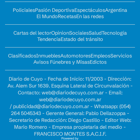
Policiales
Pasión Deportiva
Espectáculos
Argentina
El Mundo
Recetas
En las redes
Cartas del lector
Opinion
Sociales
Salud
Tecnología
Tendencia
Estado del tránsito
Clasificados
Inmuebles
Automotores
Empleos
Servicios
Avisos Fúnebres y Misas
Edictos
Diario de Cuyo - Fecha de Inicio: 11/2003 - Dirección:
Av. Alem Sur 1639. Esquina Lateral de Circunvalación -
Contacto:
web@diariodecuyo.com.ar
- Email:
web@diariodecuyo.com.ar
/
publicidad@diariodecuyo.com.ar
-
Whatsapp: (054)
264 5045343 - Gerente General: Pablo Dellazoppa -
Secretario de Redacción: Diego Castillo - Editor Web:
Mario Romero - Empresa propietaria del medio -
FRANCISCO MONTES S.A.C.I.F.