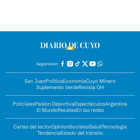
Seguinos en:
San Juan
Política
Economía
Cuyo Minero
Suplemento Verde
Revista OH
Policiales
Pasión Deportiva
Espectáculos
Argentina
El Mundo
Recetas
En las redes
Cartas del lector
Opinion
Sociales
Salud
Tecnología
Tendencia
Estado del tránsito