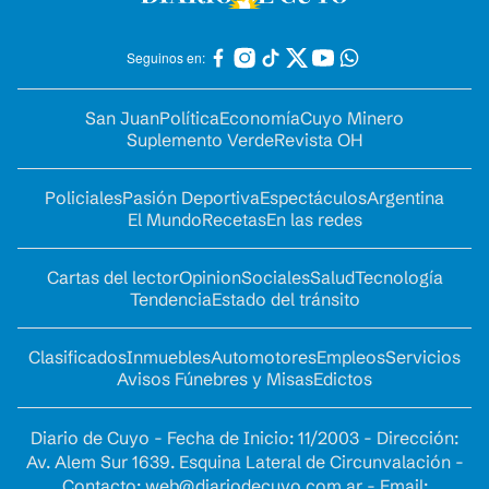
Seguinos en:
San Juan
Política
Economía
Cuyo Minero
Suplemento Verde
Revista OH
Policiales
Pasión Deportiva
Espectáculos
Argentina
El Mundo
Recetas
En las redes
Cartas del lector
Opinion
Sociales
Salud
Tecnología
Tendencia
Estado del tránsito
Clasificados
Inmuebles
Automotores
Empleos
Servicios
Avisos Fúnebres y Misas
Edictos
Diario de Cuyo - Fecha de Inicio: 11/2003 - Dirección:
Av. Alem Sur 1639. Esquina Lateral de Circunvalación -
Contacto:
web@diariodecuyo.com.ar
- Email: