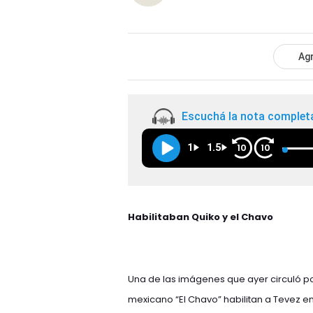
Agr
Escuchá la nota complet
1
1.5
10
10
Habilitaban Quiko y el Chavo
Una de las imágenes que ayer circuló p
mexicano “El Chavo” habilitan a Tevez en