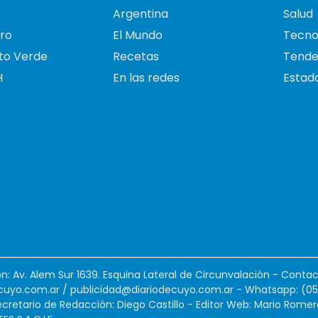
Argentina
Salud
ro
El Mundo
Tecno
to Verde
Recetas
Tende
H
En las redes
Estado
ión: Av. Alem Sur 1639. Esquina Lateral de Circunvalación - Contac
cuyo.com.ar
/
publicidad@diariodecuyo.com.ar
-
Whatsapp: (0
cretario de Redacción: Diego Castillo - Editor Web: Mario Romer