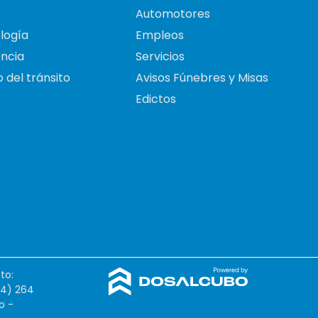
Automotores
logía
Empleos
ncia
Servicios
 del tránsito
Avisos Fúnebres y Misas
Edictos
to:
54) 264
o -