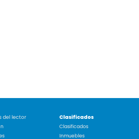
 del lector
Clasificados
on
Clasificados
es
Inmuebles