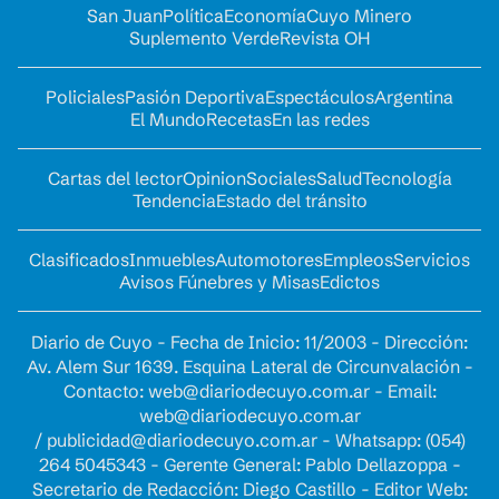
San Juan
Política
Economía
Cuyo Minero
Suplemento Verde
Revista OH
Policiales
Pasión Deportiva
Espectáculos
Argentina
El Mundo
Recetas
En las redes
Cartas del lector
Opinion
Sociales
Salud
Tecnología
Tendencia
Estado del tránsito
Clasificados
Inmuebles
Automotores
Empleos
Servicios
Avisos Fúnebres y Misas
Edictos
Diario de Cuyo - Fecha de Inicio: 11/2003 - Dirección:
Av. Alem Sur 1639. Esquina Lateral de Circunvalación -
Contacto:
web@diariodecuyo.com.ar
- Email:
web@diariodecuyo.com.ar
/
publicidad@diariodecuyo.com.ar
-
Whatsapp: (054)
264 5045343 - Gerente General: Pablo Dellazoppa -
Secretario de Redacción: Diego Castillo - Editor Web: