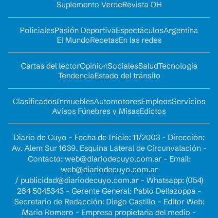
Suplemento Verde
Revista OH
Policiales
Pasión Deportiva
Espectáculos
Argentina
El Mundo
Recetas
En las redes
Cartas del lector
Opinion
Sociales
Salud
Tecnología
Tendencia
Estado del tránsito
Clasificados
Inmuebles
Automotores
Empleos
Servicios
Avisos Fúnebres y Misas
Edictos
Diario de Cuyo - Fecha de Inicio: 11/2003 - Dirección:
Av. Alem Sur 1639. Esquina Lateral de Circunvalación -
Contacto:
web@diariodecuyo.com.ar
- Email:
web@diariodecuyo.com.ar
/
publicidad@diariodecuyo.com.ar
-
Whatsapp: (054)
264 5045343 - Gerente General: Pablo Dellazoppa -
Secretario de Redacción: Diego Castillo - Editor Web:
Mario Romero - Empresa propietaria del medio -