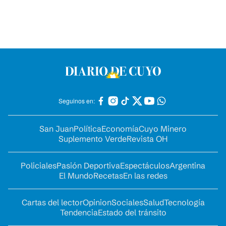
Seguinos en:
San Juan
Política
Economía
Cuyo Minero
Suplemento Verde
Revista OH
Policiales
Pasión Deportiva
Espectáculos
Argentina
El Mundo
Recetas
En las redes
Cartas del lector
Opinion
Sociales
Salud
Tecnología
Tendencia
Estado del tránsito