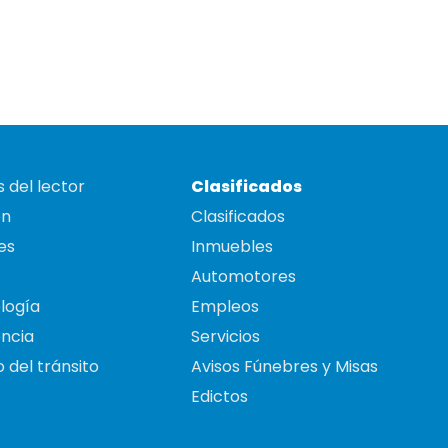
 del lector
Clasificados
on
Clasificados
es
Inmuebles
Automotores
logía
Empleos
ncia
Servicios
 del tránsito
Avisos Fúnebres y Misas
Edictos