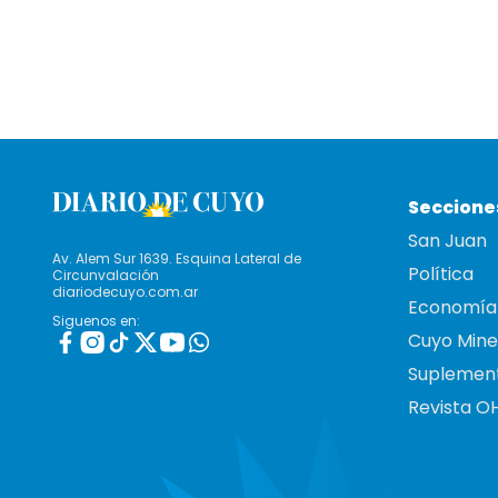
Seccione
San Juan
Av. Alem Sur 1639. Esquina Lateral de
Política
Circunvalación
diariodecuyo.com.ar
Economía
Siguenos en:
Cuyo Mine
Suplemen
Revista O