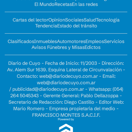
El Mundo
Recetas
En las redes
Cartas del lector
Opinion
Sociales
Salud
Tecnología
Tendencia
Estado del tránsito
Clasificados
Inmuebles
Automotores
Empleos
Servicios
Avisos Fúnebres y Misas
Edictos
Diario de Cuyo - Fecha de Inicio: 11/2003 - Dirección:
Av. Alem Sur 1639. Esquina Lateral de Circunvalación -
Contacto:
web@diariodecuyo.com.ar
- Email:
web@diariodecuyo.com.ar
/
publicidad@diariodecuyo.com.ar
-
Whatsapp: (054)
264 5045343 - Gerente General: Pablo Dellazoppa -
Secretario de Redacción: Diego Castillo - Editor Web:
Mario Romero - Empresa propietaria del medio -
FRANCISCO MONTES S.A.C.I.F.