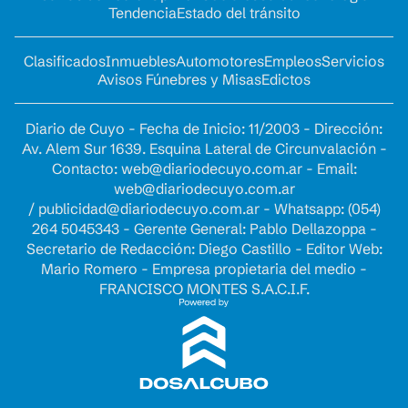
Tendencia
Estado del tránsito
Clasificados
Inmuebles
Automotores
Empleos
Servicios
Avisos Fúnebres y Misas
Edictos
Diario de Cuyo - Fecha de Inicio: 11/2003 - Dirección:
Av. Alem Sur 1639. Esquina Lateral de Circunvalación -
Contacto:
web@diariodecuyo.com.ar
- Email:
web@diariodecuyo.com.ar
/
publicidad@diariodecuyo.com.ar
-
Whatsapp: (054)
264 5045343 - Gerente General: Pablo Dellazoppa -
Secretario de Redacción: Diego Castillo - Editor Web:
Mario Romero - Empresa propietaria del medio -
FRANCISCO MONTES S.A.C.I.F.