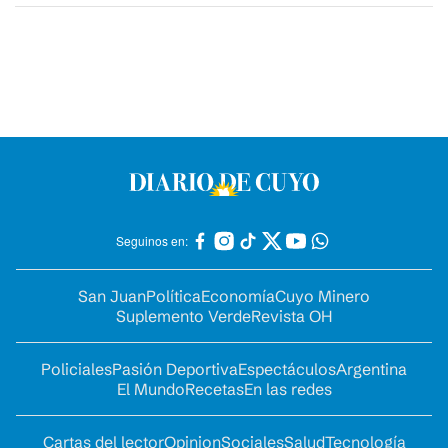
Seguinos en:
San Juan
Política
Economía
Cuyo Minero
Suplemento Verde
Revista OH
Policiales
Pasión Deportiva
Espectáculos
Argentina
El Mundo
Recetas
En las redes
Cartas del lector
Opinion
Sociales
Salud
Tecnología