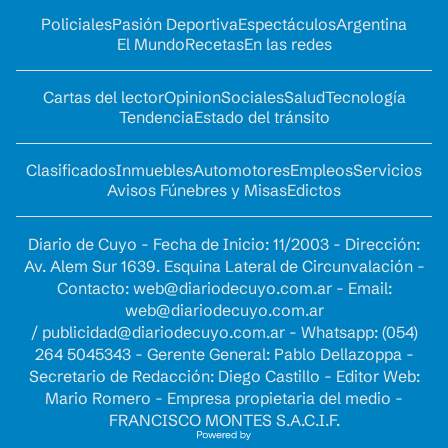
Policiales
Pasión Deportiva
Espectáculos
Argentina
El Mundo
Recetas
En las redes
Cartas del lector
Opinion
Sociales
Salud
Tecnología
Tendencia
Estado del tránsito
Clasificados
Inmuebles
Automotores
Empleos
Servicios
Avisos Fúnebres y Misas
Edictos
Diario de Cuyo - Fecha de Inicio: 11/2003 - Dirección:
Av. Alem Sur 1639. Esquina Lateral de Circunvalación -
Contacto:
web@diariodecuyo.com.ar
- Email:
web@diariodecuyo.com.ar
/
publicidad@diariodecuyo.com.ar
-
Whatsapp: (054)
264 5045343 - Gerente General: Pablo Dellazoppa -
Secretario de Redacción: Diego Castillo - Editor Web:
Mario Romero - Empresa propietaria del medio -
FRANCISCO MONTES S.A.C.I.F.