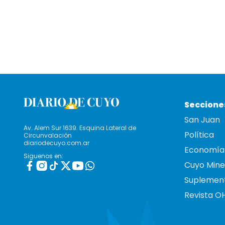
Seccione
San Juan
Av. Alem Sur 1639. Esquina Lateral de
Política
Circunvalación
diariodecuyo.com.ar
Economía
Siguenos en:
Cuyo Mine
Suplemen
Revista O