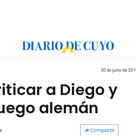
30 de junio de 201
riticar a Diego y
 juego alemán
Compartir
o