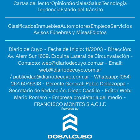
Cartas del lector
Opinion
Sociales
Salud
Tecnología
Tendencia
Estado del tránsito
Clasificados
Inmuebles
Automotores
Empleos
Servicios
Avisos Fúnebres y Misas
Edictos
Diario de Cuyo - Fecha de Inicio: 11/2003 - Dirección:
Av. Alem Sur 1639. Esquina Lateral de Circunvalación -
Contacto:
web@diariodecuyo.com.ar
- Email:
web@diariodecuyo.com.ar
/
publicidad@diariodecuyo.com.ar
-
Whatsapp: (054)
264 5045343 - Gerente General: Pablo Dellazoppa -
Secretario de Redacción: Diego Castillo - Editor Web:
Mario Romero - Empresa propietaria del medio -
FRANCISCO MONTES S.A.C.I.F.