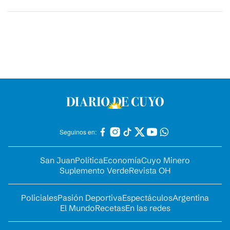
Seguinos en:
San Juan
Política
Economía
Cuyo Minero
Suplemento Verde
Revista OH
Policiales
Pasión Deportiva
Espectáculos
Argentina
El Mundo
Recetas
En las redes