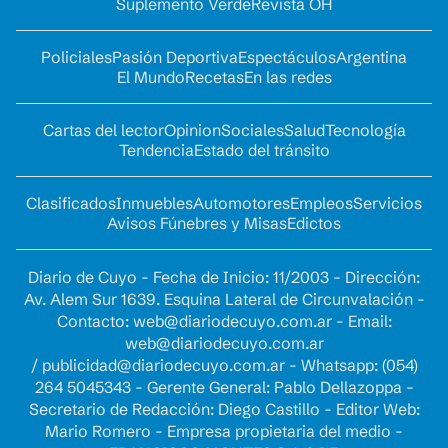
Suplemento Verde
Revista OH
Policiales
Pasión Deportiva
Espectáculos
Argentina
El Mundo
Recetas
En las redes
Cartas del lector
Opinion
Sociales
Salud
Tecnología
Tendencia
Estado del tránsito
Clasificados
Inmuebles
Automotores
Empleos
Servicios
Avisos Fúnebres y Misas
Edictos
Diario de Cuyo - Fecha de Inicio: 11/2003 - Dirección:
Av. Alem Sur 1639. Esquina Lateral de Circunvalación -
Contacto:
web@diariodecuyo.com.ar
- Email:
web@diariodecuyo.com.ar
/
publicidad@diariodecuyo.com.ar
-
Whatsapp: (054)
264 5045343 - Gerente General: Pablo Dellazoppa -
Secretario de Redacción: Diego Castillo - Editor Web:
Mario Romero - Empresa propietaria del medio -