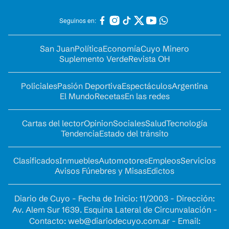
Seguinos en:
San Juan
Política
Economía
Cuyo Minero
Suplemento Verde
Revista OH
Policiales
Pasión Deportiva
Espectáculos
Argentina
El Mundo
Recetas
En las redes
Cartas del lector
Opinion
Sociales
Salud
Tecnología
Tendencia
Estado del tránsito
Clasificados
Inmuebles
Automotores
Empleos
Servicios
Avisos Fúnebres y Misas
Edictos
Diario de Cuyo - Fecha de Inicio: 11/2003 - Dirección:
Av. Alem Sur 1639. Esquina Lateral de Circunvalación -
Contacto:
web@diariodecuyo.com.ar
- Email: