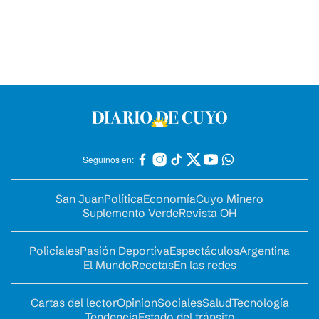
Seguinos en:
San Juan
Política
Economía
Cuyo Minero
Suplemento Verde
Revista OH
Policiales
Pasión Deportiva
Espectáculos
Argentina
El Mundo
Recetas
En las redes
Cartas del lector
Opinion
Sociales
Salud
Tecnología
Tendencia
Estado del tránsito