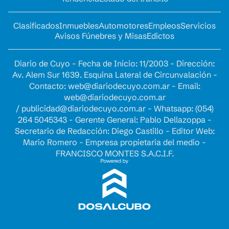
Clasificados
Inmuebles
Automotores
Empleos
Servicios
Avisos Fúnebres y Misas
Edictos
Diario de Cuyo - Fecha de Inicio: 11/2003 - Dirección:
Av. Alem Sur 1639. Esquina Lateral de Circunvalación -
Contacto:
web@diariodecuyo.com.ar
- Email:
web@diariodecuyo.com.ar
/
publicidad@diariodecuyo.com.ar
-
Whatsapp: (054)
264 5045343 - Gerente General: Pablo Dellazoppa -
Secretario de Redacción: Diego Castillo - Editor Web:
Mario Romero - Empresa propietaria del medio -
FRANCISCO MONTES S.A.C.I.F.