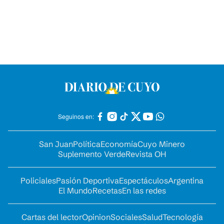
Seguinos en:
San Juan
Política
Economía
Cuyo Minero
Suplemento Verde
Revista OH
Policiales
Pasión Deportiva
Espectáculos
Argentina
El Mundo
Recetas
En las redes
Cartas del lector
Opinion
Sociales
Salud
Tecnología