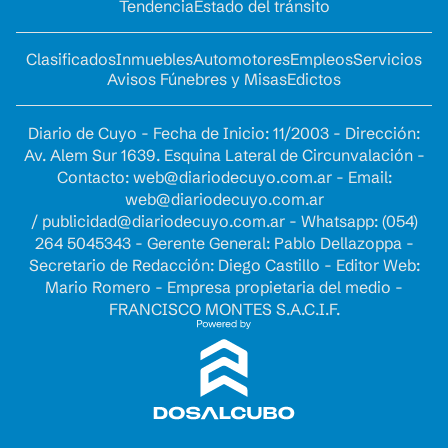
Tendencia
Estado del tránsito
Clasificados
Inmuebles
Automotores
Empleos
Servicios
Avisos Fúnebres y Misas
Edictos
Diario de Cuyo - Fecha de Inicio: 11/2003 - Dirección:
Av. Alem Sur 1639. Esquina Lateral de Circunvalación -
Contacto:
web@diariodecuyo.com.ar
- Email:
web@diariodecuyo.com.ar
/
publicidad@diariodecuyo.com.ar
-
Whatsapp: (054)
264 5045343 - Gerente General: Pablo Dellazoppa -
Secretario de Redacción: Diego Castillo - Editor Web:
Mario Romero - Empresa propietaria del medio -
FRANCISCO MONTES S.A.C.I.F.