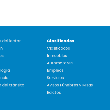
 del lector
Clasificados
on
Clasificados
es
Inmuebles
Automotores
logía
Empleos
ncia
Servicios
 del tránsito
Avisos Fúnebres y Misas
Edictos