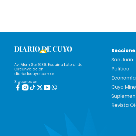
Seccione
San Juan
Av. Alem Sur 1639. Esquina Lateral de
Política
Circunvalación
diariodecuyo.com.ar
Economía
Siguenos en:
Cuyo Mine
Suplemen
Revista O