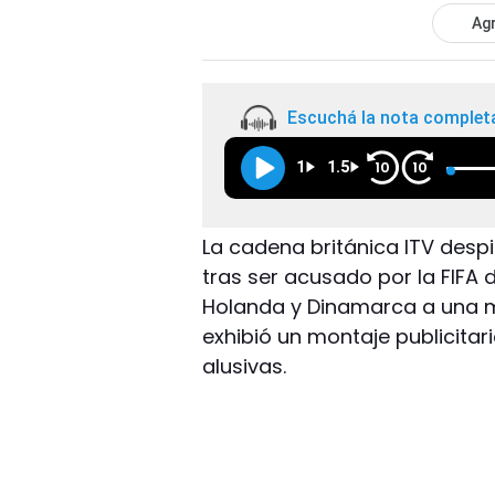
Agr
Escuchá la nota complet
1
1.5
10
10
La cadena británica ITV despi
tras ser acusado por la FIFA 
Holanda y Dinamarca a una 
exhibió un montaje publicitar
alusivas.