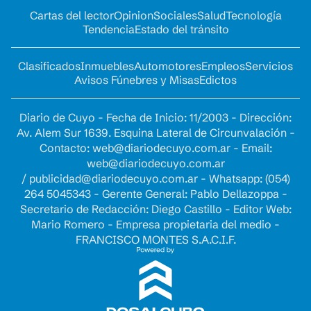
Cartas del lector
Opinion
Sociales
Salud
Tecnología
Tendencia
Estado del tránsito
Clasificados
Inmuebles
Automotores
Empleos
Servicios
Avisos Fúnebres y Misas
Edictos
Diario de Cuyo - Fecha de Inicio: 11/2003 - Dirección:
Av. Alem Sur 1639. Esquina Lateral de Circunvalación -
Contacto:
web@diariodecuyo.com.ar
- Email:
web@diariodecuyo.com.ar
/
publicidad@diariodecuyo.com.ar
-
Whatsapp: (054)
264 5045343 - Gerente General: Pablo Dellazoppa -
Secretario de Redacción: Diego Castillo - Editor Web:
Mario Romero - Empresa propietaria del medio -
FRANCISCO MONTES S.A.C.I.F.