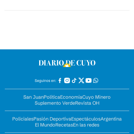
Seguinos en:
San Juan
Política
Economía
Cuyo Minero
Suplemento Verde
Revista OH
Policiales
Pasión Deportiva
Espectáculos
Argentina
El Mundo
Recetas
En las redes