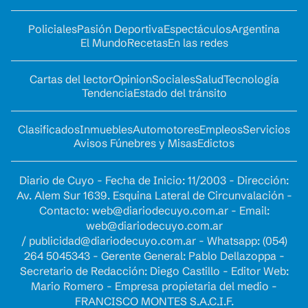
Policiales
Pasión Deportiva
Espectáculos
Argentina
El Mundo
Recetas
En las redes
Cartas del lector
Opinion
Sociales
Salud
Tecnología
Tendencia
Estado del tránsito
Clasificados
Inmuebles
Automotores
Empleos
Servicios
Avisos Fúnebres y Misas
Edictos
Diario de Cuyo - Fecha de Inicio: 11/2003 - Dirección:
Av. Alem Sur 1639. Esquina Lateral de Circunvalación -
Contacto:
web@diariodecuyo.com.ar
- Email:
web@diariodecuyo.com.ar
/
publicidad@diariodecuyo.com.ar
-
Whatsapp: (054)
264 5045343 - Gerente General: Pablo Dellazoppa -
Secretario de Redacción: Diego Castillo - Editor Web:
Mario Romero - Empresa propietaria del medio -
FRANCISCO MONTES S.A.C.I.F.