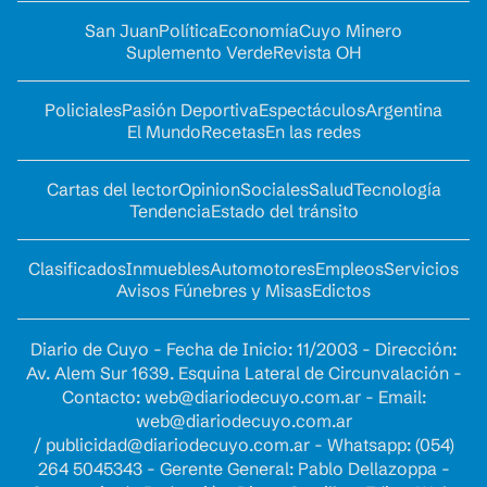
San Juan
Política
Economía
Cuyo Minero
Suplemento Verde
Revista OH
Policiales
Pasión Deportiva
Espectáculos
Argentina
El Mundo
Recetas
En las redes
Cartas del lector
Opinion
Sociales
Salud
Tecnología
Tendencia
Estado del tránsito
Clasificados
Inmuebles
Automotores
Empleos
Servicios
Avisos Fúnebres y Misas
Edictos
Diario de Cuyo - Fecha de Inicio: 11/2003 - Dirección:
Av. Alem Sur 1639. Esquina Lateral de Circunvalación -
Contacto:
web@diariodecuyo.com.ar
- Email:
web@diariodecuyo.com.ar
/
publicidad@diariodecuyo.com.ar
-
Whatsapp: (054)
264 5045343 - Gerente General: Pablo Dellazoppa -