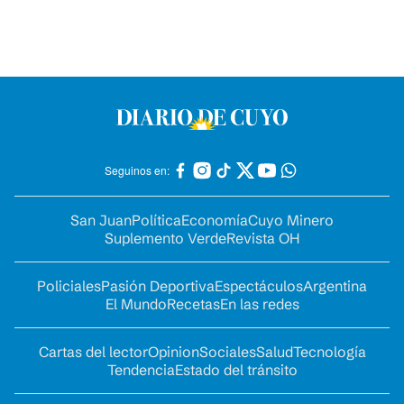
Seguinos en:
San Juan
Política
Economía
Cuyo Minero
Suplemento Verde
Revista OH
Policiales
Pasión Deportiva
Espectáculos
Argentina
El Mundo
Recetas
En las redes
Cartas del lector
Opinion
Sociales
Salud
Tecnología
Tendencia
Estado del tránsito