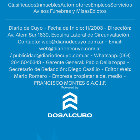
Clasificados
Inmuebles
Automotores
Empleos
Servicios
Avisos Fúnebres y Misas
Edictos
Diario de Cuyo - Fecha de Inicio: 11/2003 - Dirección:
Av. Alem Sur 1639. Esquina Lateral de Circunvalación -
Contacto:
web@diariodecuyo.com.ar
- Email:
web@diariodecuyo.com.ar
/
publicidad@diariodecuyo.com.ar
-
Whatsapp: (054)
264 5045343 - Gerente General: Pablo Dellazoppa -
Secretario de Redacción: Diego Castillo - Editor Web:
Mario Romero - Empresa propietaria del medio -
FRANCISCO MONTES S.A.C.I.F.