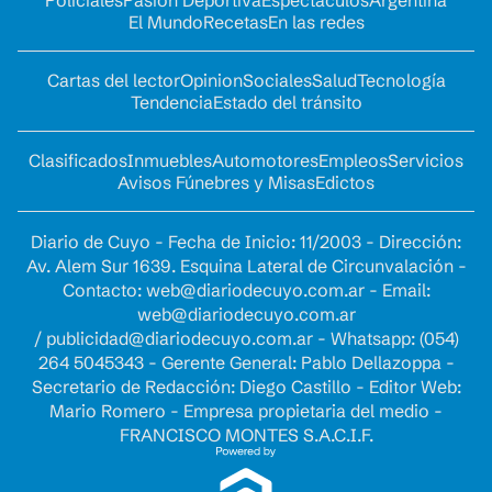
El Mundo
Recetas
En las redes
Cartas del lector
Opinion
Sociales
Salud
Tecnología
Tendencia
Estado del tránsito
Clasificados
Inmuebles
Automotores
Empleos
Servicios
Avisos Fúnebres y Misas
Edictos
Diario de Cuyo - Fecha de Inicio: 11/2003 - Dirección:
Av. Alem Sur 1639. Esquina Lateral de Circunvalación -
Contacto:
web@diariodecuyo.com.ar
- Email:
web@diariodecuyo.com.ar
/
publicidad@diariodecuyo.com.ar
-
Whatsapp: (054)
264 5045343 - Gerente General: Pablo Dellazoppa -
Secretario de Redacción: Diego Castillo - Editor Web:
Mario Romero - Empresa propietaria del medio -
FRANCISCO MONTES S.A.C.I.F.