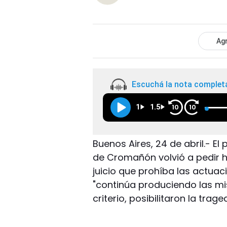
Agr
Escuchá la nota complet
1
1.5
10
10
Buenos Aires, 24 de abril.- E
de Cromañón volvió a pedir ho
juicio que prohíba las actuac
"continúa produciendo las m
criterio, posibilitaron la tra