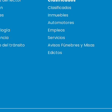
 del lector
Clasificados
on
Clasificados
es
Inmuebles
Automotores
logía
Empleos
ncia
Servicios
 del tránsito
Avisos Fúnebres y Misas
Edictos