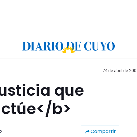
24 de abril de 200
justicia que
actúe</b>
Compartir
o