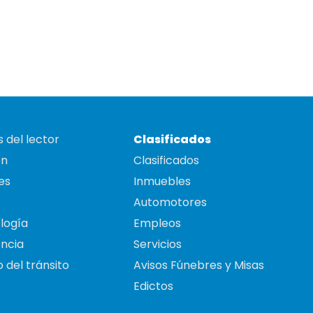
 del lector
Clasificados
on
Clasificados
es
Inmuebles
Automotores
logía
Empleos
ncia
Servicios
 del tránsito
Avisos Fúnebres y Misas
Edictos