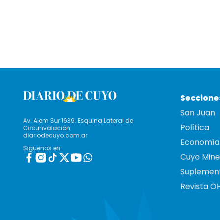
Seccione
San Juan
Av. Alem Sur 1639. Esquina Lateral de
Política
Circunvalación
diariodecuyo.com.ar
Economía
Siguenos en:
Cuyo Mine
Suplemen
Revista O