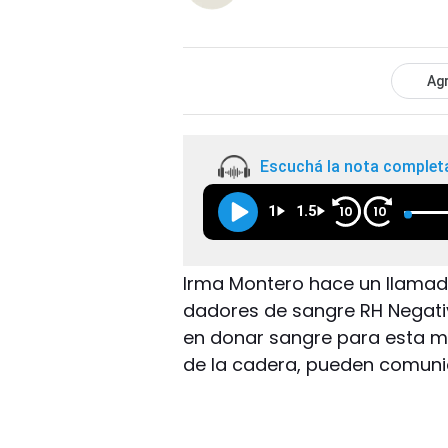
Agr
Escuchá la nota complet
1
1.5
10
10
Irma Montero hace un llamad
dadores de sangre RH Negativ
en donar sangre para esta mu
de la cadera, pueden comunic