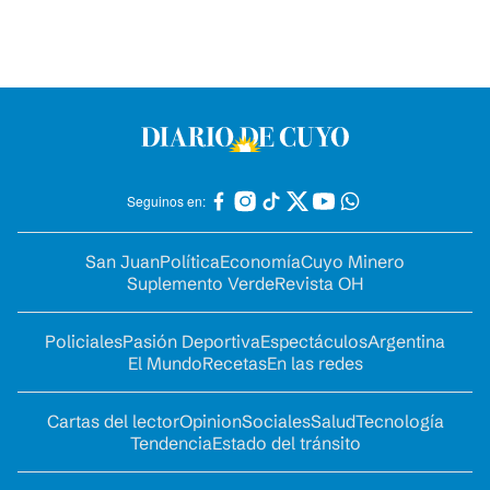
Seguinos en:
San Juan
Política
Economía
Cuyo Minero
Suplemento Verde
Revista OH
Policiales
Pasión Deportiva
Espectáculos
Argentina
El Mundo
Recetas
En las redes
Cartas del lector
Opinion
Sociales
Salud
Tecnología
Tendencia
Estado del tránsito