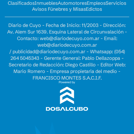
Clasificados
Inmuebles
Automotores
Empleos
Servicios
Avisos Fúnebres y Misas
Edictos
Diario de Cuyo - Fecha de Inicio: 11/2003 - Dirección:
Av. Alem Sur 1639. Esquina Lateral de Circunvalación -
Contacto:
web@diariodecuyo.com.ar
- Email:
web@diariodecuyo.com.ar
/
publicidad@diariodecuyo.com.ar
-
Whatsapp: (054)
264 5045343 - Gerente General: Pablo Dellazoppa -
Secretario de Redacción: Diego Castillo - Editor Web:
Mario Romero - Empresa propietaria del medio -
FRANCISCO MONTES S.A.C.I.F.