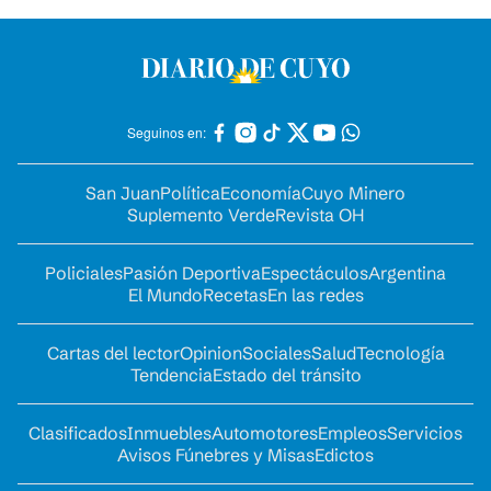
Seguinos en:
San Juan
Política
Economía
Cuyo Minero
Suplemento Verde
Revista OH
Policiales
Pasión Deportiva
Espectáculos
Argentina
El Mundo
Recetas
En las redes
Cartas del lector
Opinion
Sociales
Salud
Tecnología
Tendencia
Estado del tránsito
Clasificados
Inmuebles
Automotores
Empleos
Servicios
Avisos Fúnebres y Misas
Edictos