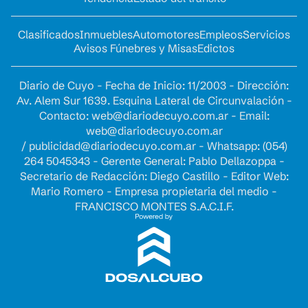
Clasificados
Inmuebles
Automotores
Empleos
Servicios
Avisos Fúnebres y Misas
Edictos
Diario de Cuyo - Fecha de Inicio: 11/2003 - Dirección:
Av. Alem Sur 1639. Esquina Lateral de Circunvalación -
Contacto:
web@diariodecuyo.com.ar
- Email:
web@diariodecuyo.com.ar
/
publicidad@diariodecuyo.com.ar
-
Whatsapp: (054)
264 5045343 - Gerente General: Pablo Dellazoppa -
Secretario de Redacción: Diego Castillo - Editor Web:
Mario Romero - Empresa propietaria del medio -
FRANCISCO MONTES S.A.C.I.F.