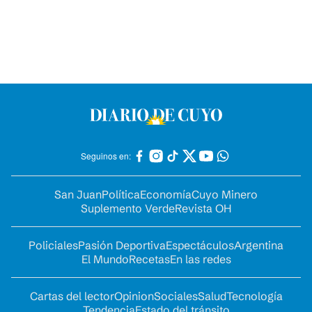
Seguinos en:
San Juan
Política
Economía
Cuyo Minero
Suplemento Verde
Revista OH
Policiales
Pasión Deportiva
Espectáculos
Argentina
El Mundo
Recetas
En las redes
Cartas del lector
Opinion
Sociales
Salud
Tecnología
Tendencia
Estado del tránsito